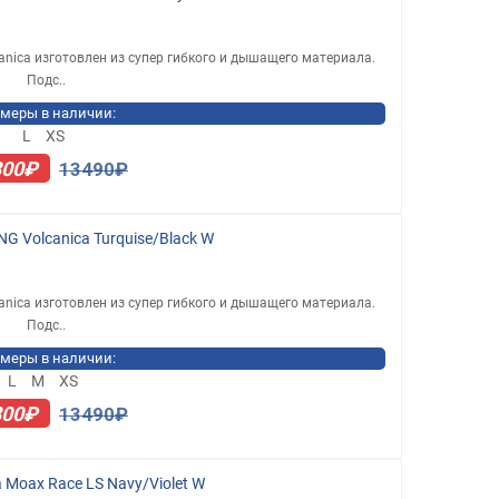
anica изготовлен из супер гибкого и дышащего материала.
Подс..
меры в наличии:
L
XS
800₽
13490₽
G Volcanica Turquise/Black W
anica изготовлен из супер гибкого и дышащего материала.
Подс..
меры в наличии:
L
M
XS
800₽
13490₽
Moax Race LS Navy/Violet W