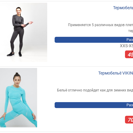
Термобель
Применяется 5 различных видов плет
те
Раз
XXS-X
4
Термобельё VIKING
Бельё отлично подойдет как для зимних вид
Раз
7