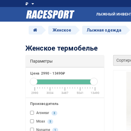
₽
ЛЫЖНЫЙ ИНВЕН
Женское
Лыжная одежда
Женское термобелье
Сортир
Параметры
Цена
2990
-
13490
₽
2990
3034
3487
5041
13490
Производитель
Arswear
3
Moax
5
Noname
1