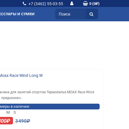
+7 (3462) 55-03-55
0 (0₽)
ЕССУАРЫ И СУМКИ
Moax Race Wind Long W
ачена для занятий спортом Термобелье MOAX Race Wind
предназнач..
меры в наличии:
M
S
800₽
3490₽