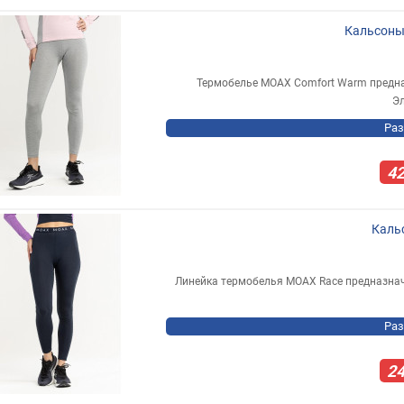
Кальсоны
Термобелье MOAX Comfort Warm предна
Эл
Раз
4
Каль
Линейка термобелья MOAX Race предназнач
Раз
2