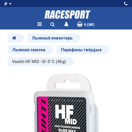
₽
0 (0₽)
Лыжный инвентарь
Лыжная смазка
Парафины твёрдые
Vauhti HF MID -0/-5°C (45g)