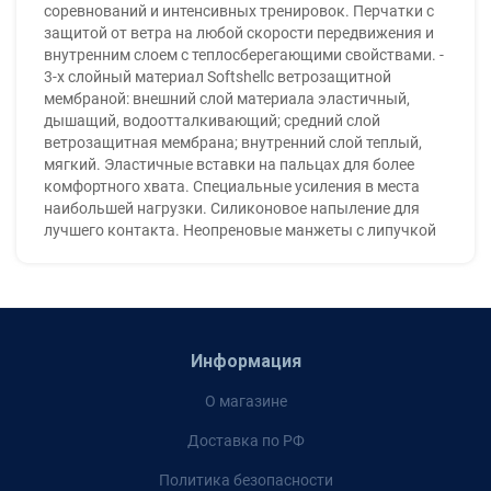
соревнований и интенсивных тренировок. Перчатки с
защитой от ветра на любой скорости передвижения и
внутренним слоем с теплосберегающими свойствами. -
3-х слойный материал Softshellс ветрозащитной
мембраной: внешний слой материала эластичный,
дышащий, водоотталкивающий; средний слой
ветрозащитная мембрана; внутренний слой теплый,
мягкий. Эластичные вставки на пальцах для более
комфортного хвата. Специальные усиления в места
наибольшей нагрузки. Силиконовое напыление для
лучшего контакта. Неопреновые манжеты с липучкой
Информация
О магазине
Доставка по РФ
Политика безопасности