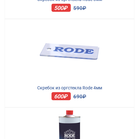
500₽
590₽
Скребок из оргстекла Rode 4мм
600₽
690₽