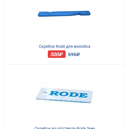
Скребок Rode для желобка
500₽
590₽
Скребок из оргстекла Rode 3мм