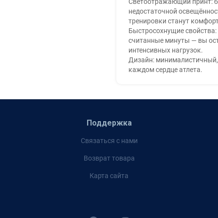
Светоотражающий принт: б
недостаточной освещённост
тренировки станут комфорт
Быстросохнущие свойства: 
считанные минуты — вы ост
интенсивных нагрузок.
Дизайн: минималистичный,
каждом сердце атлета.
Поддержка
Связаться с нами
Возврат товара
Карта сайта